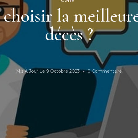
SANTÉ
hoisir la meilleure
décès ?
Sur
Mis À Jour Le
9 Octobre 2023
0 Commentaire
Comme
Choisir
La
Meilleu
Assura
Décès
?