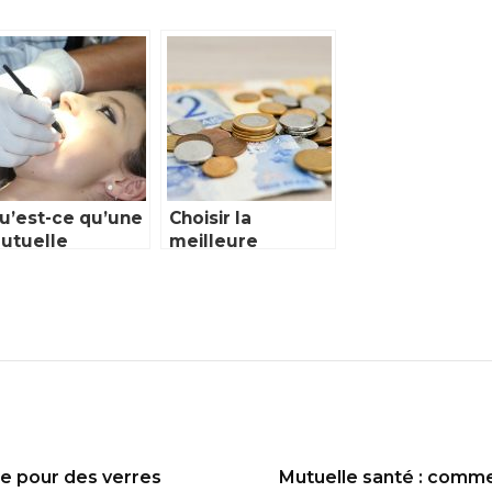
u’est-ce qu’une
Choisir la
utuelle
meilleure
entaire et
mutuelle
uelles sont ses
dentaire sans
ouvertures ?
plafond : notre
guide
le pour des verres
Mutuelle santé : commen