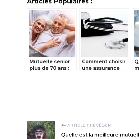
Articles Populaires :
Mutuelle senior
Comment choisir
Q
plus de 70 ans :
une assurance
m
combien ça coûte
santé ?
d
?
q
c
Navigation
ARTICLE PRÉCÉDENT
Quelle est la meilleure mutuel