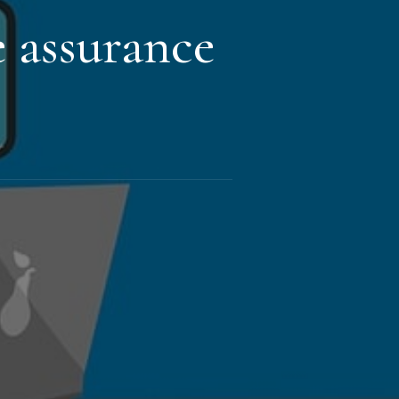
 assurance
nt
re
nce