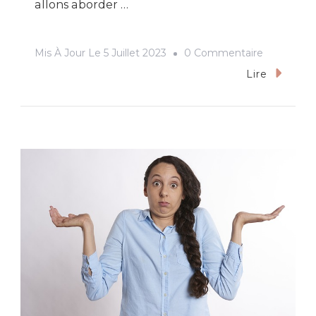
allons aborder …
Sur
Mis À Jour Le
5 Juillet 2023
0 Commentaire
Quand
Lire
S’arrête
La
Portabilité
De
La
Mutuelle
?