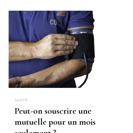
Meilleure
Assurance
Pour
Un
Chat
De
Plus
De
10
Ans
?
SANTÉ
Peut-on souscrire une
mutuelle pour un mois
seulement ?