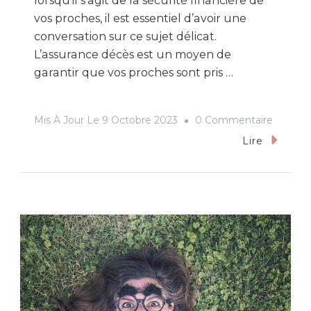
lorsqu’il s’agit de la sécurité financière de
vos proches, il est essentiel d’avoir une
conversation sur ce sujet délicat.
L’assurance décès est un moyen de
garantir que vos proches sont pris …
Sur
Mis À Jour Le
9 Octobre 2023
0 Commentaire
Comme
Lire
Choisir
La
Meilleu
Assuran
Décès
?