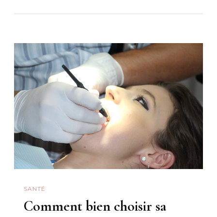
Techniqu
Non
Valide
:
Votre
Assuranc
Auto
Peut-
Elle
Refuser
De
Vous
Indemnis
?
SANTÉ
Comment bien choisir sa