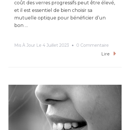
coût des verres progressifs peut être élevé,
et il est essentiel de bien choisir sa
mutuelle optique pour bénéficier d’un
bon …
Sur
Mis À Jour Le
4 Juillet 2023
0 Commentaire
Quelle
Lire
Est
La
Meilleure
Mutuelle
Pour
Des
Verres
Progressif
?