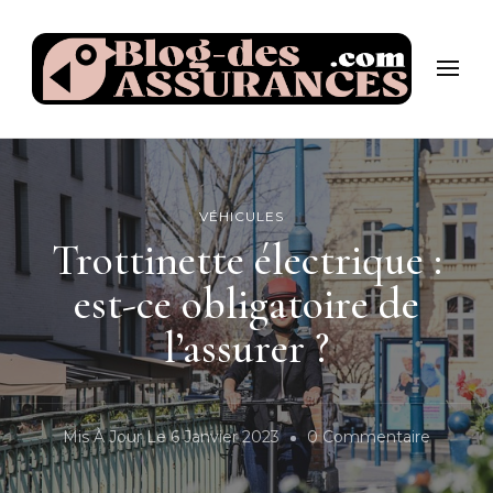
Blog-des-assurances.com
Infos et conseils sur l'assurance !
VÉHICULES
Trottinette électrique :
est-ce obligatoire de
l’assurer ?
Sur
Mis À Jour Le
6 Janvier 2023
0 Commentaire
Trottine