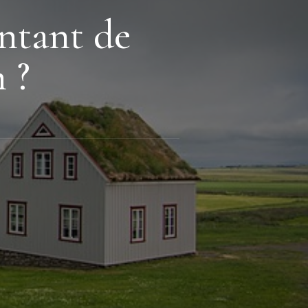
ntant de
 ?
nt
nce