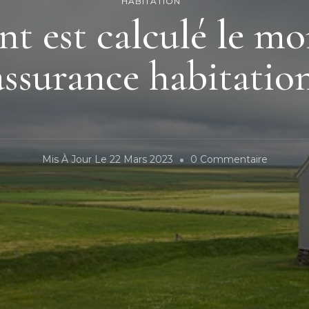
HABITATION
 est calculé le mo
’assurance habitation
Sur
Mis À Jour Le
22 Mars 2023
0 Commentaire
Comme
Est
Calculé
Le
Montant
De
L’assura